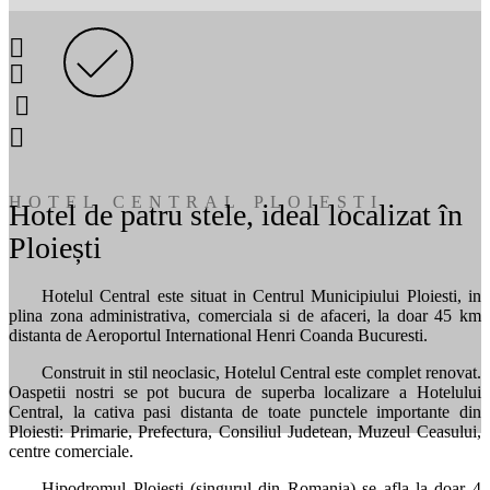
HOTEL CENTRAL PLOIEȘTI
Hotel de patru stele, ideal localizat în
Ploiești
Hotelul Central este situat in Centrul Municipiului Ploiesti, in
plina zona administrativa, comerciala si de afaceri, la doar 45 km
distanta de Aeroportul International Henri Coanda Bucuresti.
Construit in stil neoclasic, Hotelul Central este complet renovat.
Oaspetii nostri se pot bucura de superba localizare a Hotelului
Central, la cativa pasi distanta de toate punctele importante din
Ploiesti: Primarie, Prefectura, Consiliul Judetean, Muzeul Ceasului,
centre comerciale.
Hipodromul Ploiesti (singurul din Romania) se afla la doar 4