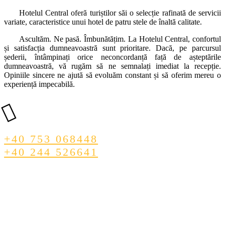
Hotelul Central oferă turiștilor săi o selecție rafinată de servicii
variate, caracteristice unui hotel de patru stele de înaltă calitate.
Ascultăm. Ne pasă. Îmbunătățim. La Hotelul Central, confortul
și satisfacția dumneavoastră sunt prioritare. Dacă, pe parcursul
șederii, întâmpinați orice neconcordanță față de așteptările
dumneavoastră, vă rugăm să ne semnalați imediat la recepție.
Opiniile sincere ne ajută să evoluăm constant și să oferim mereu o
experiență impecabilă.
Rezervă acum!
+40 753 068448
+40 244 526641