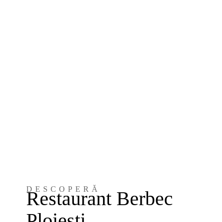
DESCOPERĂ
Restaurant Berbec
Ploiești