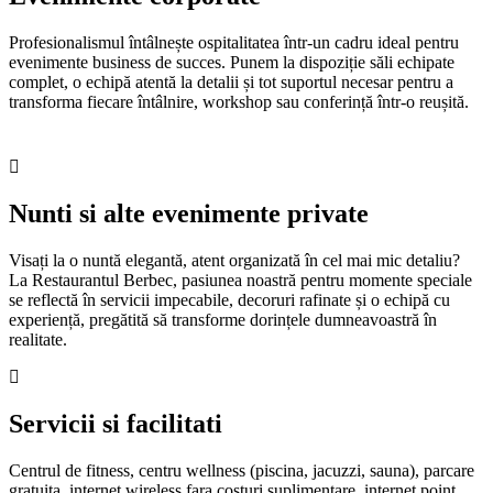
Profesionalismul întâlnește ospitalitatea într-un cadru ideal pentru
evenimente business de succes. Punem la dispoziție săli echipate
complet, o echipă atentă la detalii și tot suportul necesar pentru a
transforma fiecare întâlnire, workshop sau conferință într-o reușită.
Nunti si alte evenimente private
Visați la o nuntă elegantă, atent organizată în cel mai mic detaliu?
La Restaurantul Berbec, pasiunea noastră pentru momente speciale
se reflectă în servicii impecabile, decoruri rafinate și o echipă cu
experiență, pregătită să transforme dorințele dumneavoastră în
realitate.
Servicii si facilitati
Centrul de fitness, centru wellness (piscina, jacuzzi, sauna), parcare
gratuita, internet wireless fara costuri suplimentare, internet point,