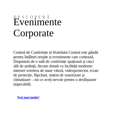
DESCOPERĂ
Evenimente
Corporate
Centrul de Conferințe al Hotelului Central este gândit
pentru întâlniri reușite și evenimente care contează.
Dispunem de o sală de conferințe spațioasă și cinci
săli de ședință, fiecare dotată cu facilități moderne:
internet wireless de mare viteză, videoproiector, ecran
de proiecție, flipchart, sistem de sonorizare și
climatizare – tot ce aveți nevoie pentru o desfășurare
impecabilă.
Vezi mai multe!