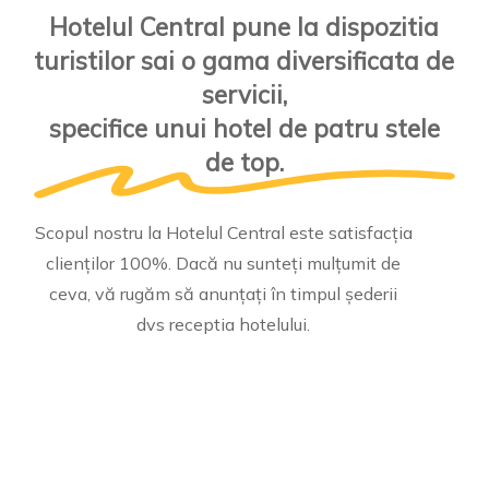
Hotelul Central pune la dispozitia
turistilor sai o gama diversificata de
servicii,
specifice unui hotel de patru stele
de top.
Scopul
nostru
la
Hotelul
Central
este
satisfacția
clienților
100%.
Dacă
nu
sunteți
mulțumit
de
ceva,
vă
rugăm
să
anunțați
în
timpul
șederii
dvs
receptia
hotelului.