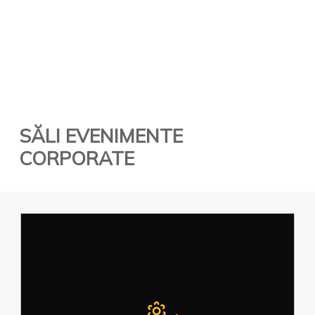
SĂLI EVENIMENTE
CORPORATE
Salonul de Cristal este amplasat la
etajul 1 al Hotelului Central Ploiesti,
are o suprafata de 283 m² si o