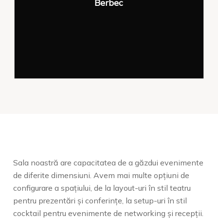
Berbec
de produse, team buildings,
prezentări de modă sau expoziții de
artă, noi putem face posibil acest
lucru.
Detalii
Sala noastră are capacitatea de a găzdui evenimente
de diferite dimensiuni. Avem mai multe opțiuni de
configurare a spațiului, de la layout-uri în stil teatru
pentru prezentări și conferințe, la setup-uri în stil
cocktail pentru evenimente de networking și recepții.