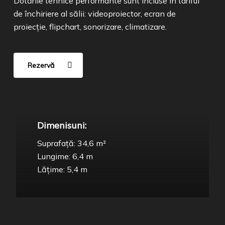
Dotările tehnice performante sunt incluse în tariful
de închiriere al sălii: videoproiector, ecran de
proiecție, flipchart, sonorizare, climatizare.
Rezervă
Dimenisuni:
Suprafață: 34,6 m²
Lungime: 6,4 m
Lățime: 5,4 m