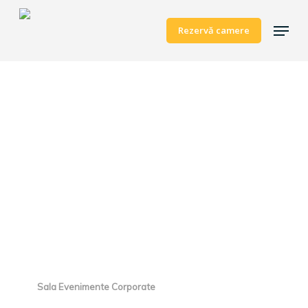
Skip
Menu
to
Rezervă camere
main
content
Sala Evenimente Corporate